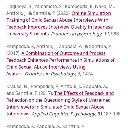
Haginoya, S., Yamamoto, S., Pompedda, F., Naka, M.,
Antfolk, J., & Santtila, P. (2020).
Online Simulation
Training of Child Sexual Abuse Interviews With
Feedback Improves Interview Quality in Japanese
University Students
.
Frontiers in psychology
,
11
, 998.
Pompedda, F., Antfolk, J., Zappalà, A., & Santtila, P.
(2017).
A Combination of Outcome and Process
Feedback Enhances Performance in Simulations of
Child Sexual Abuse Interviews Using
Avatars
.
Frontiers in Psychology
,
8
, 1474.
Krause, N., Pompedda, F., Antfolk, J., Zappalá, A.,
and Santtila, P. (2017).
The Effects of Feedback and
Reflection on the Questioning Style of Untrained
Interviewers in Simulated Child Sexual Abuse
Interviews
.
Applied Cognitive Psychology
,
31
,187-198.
Pompedda, F., Zappalà, A., Santtila, P.